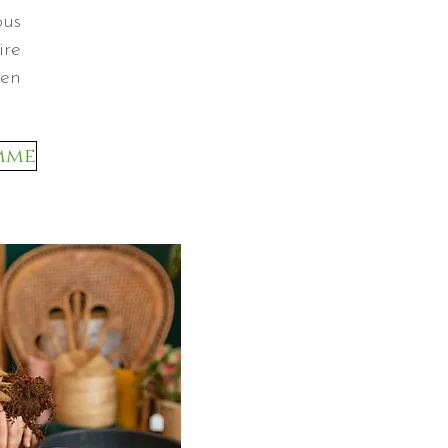
ous
ire
 en
mme